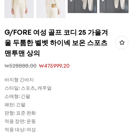
G/FORE 여성 골프 코디 25 가을겨
울 두툼한 벨벳 하이넥 보온 스포츠
맨투맨 상의
₩
528888.00
₩
475999.20
바지형 긴바지
스타일: 스포츠, 캐주얼
소매형: 긴팔
패턴: 긴팔
판형: 표준 완화
적용 장면: 운동
적용 대상: 여성