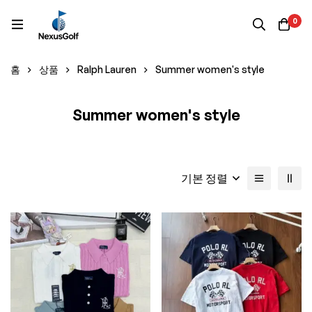
0
홈
상품
Ralph Lauren
Summer women's style
Summer women's style
기본 정렬