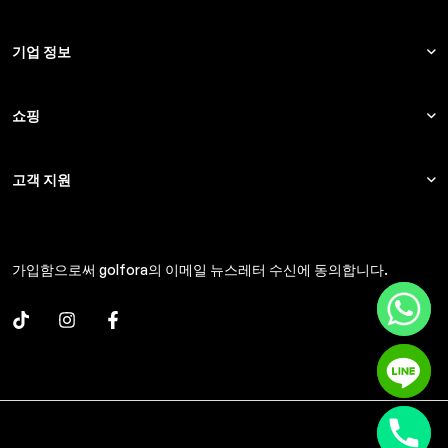
기업 정보
쇼핑
고객 지원
가입함으로써 golfora의 이메일 뉴스레터 수신에 동의합니다.