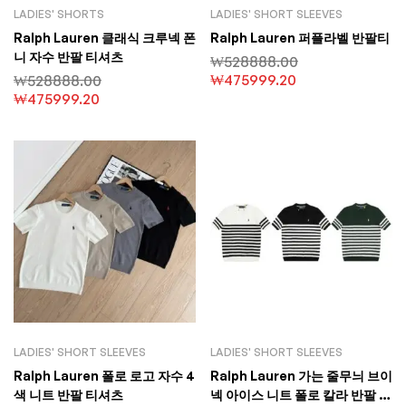
LADIES' SHORTS
LADIES' SHORT SLEEVES
Ralph Lauren 클래식 크루넥 폰
Ralph Lauren 퍼플라벨 반팔티
니 자수 반팔 티셔츠
₩
528888.00
₩
475999.20
₩
528888.00
₩
475999.20
LADIES' SHORT SLEEVES
LADIES' SHORT SLEEVES
Ralph Lauren 폴로 로고 자수 4
Ralph Lauren 가는 줄무늬 브이
색 니트 반팔 티셔츠
넥 아이스 니트 폴로 칼라 반팔 티