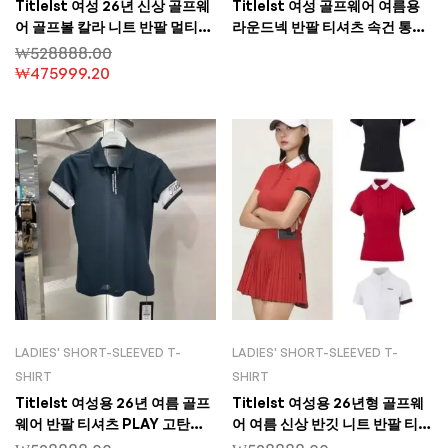
Titlelst 여성 26년 신상 골프웨
Titlelst 여성 골프웨어 여름용
어 골프볼 칼라 니트 반팔 멀티매
라운드넥 반팔 티셔츠 속건 통기
치 편안한 얇은 줄무늬 상의
성 탄성 데일리
₩
528888.00
₩
475999.20
LADIES' SHORT-SLEEVED T-
LADIES' SHORT-SLEEVED T-
SHIRT
SHIRT
Titlelst 여성용 26년 여름 골프
Titlelst 여성용 26년형 골프웨
웨어 반팔 티셔츠 PLAY 고탄력
어 여름 신상 반깃 니트 반팔 티셔
칼라 탑 운동 테니스복
츠 속건성 슬림핏 심플 얇은 소재