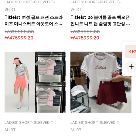
LADIES' SHORT-SLEEVED T-
LADIES' SHORT-SLEEVED T-
SHIRT
SHIRT
Titleist 여성 골프 패션 스트라
Titlelst 26 봄여름 골프 백오픈
이프 미니스커트 아웃도어 스포
씬니트 니트 탑 슬림핏 고탄성 얀
츠 슬림 핏 날씬해 보이는 효과 치
원본과 매치되는 베이직 니트
₩
528888.00
₩
528888.00
마팬츠
₩
475999.20
₩
475999.20
KR
LADIES' SHORT-SLEEVED T-
LADIES' SHORT-SLEEVED T-
SHIRT
SHIRT