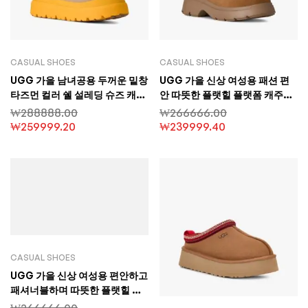
CASUAL SHOES
CASUAL SHOES
UGG 가을 남녀공용 두꺼운 밑창
UGG 가을 신상 여성용 패션 편
타즈먼 컬러 쉘 설레딩 슈즈 캐주
안 따뜻한 플랫힐 플랫폼 캐주얼
얼 슈즈
미니 첼시 부츠
₩
288888.00
₩
266666.00
₩
259999.20
₩
239999.40
CASUAL SHOES
UGG 가을 신상 여성용 편안하고
패셔너블하며 따뜻한 플랫힐 접
합 디자인 캐주얼 스트랩 숏컷 스
₩
266666.00