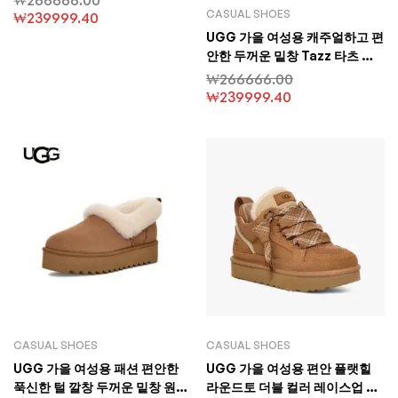
노우 부츠
CASUAL SHOES
₩
239999.40
UGG 가을 여성용 캐주얼하고 편
안한 두꺼운 밑창 Tazz 타츠 로
퍼 슬립온 모피 신발
₩
266666.00
₩
239999.40
CASUAL SHOES
CASUAL SHOES
UGG 가을 여성용 패션 편안한
UGG 가을 여성용 편안 플랫힐
푹신한 털 깔창 두꺼운 밑창 원형
라운드토 더블 컬러 레이스업 패