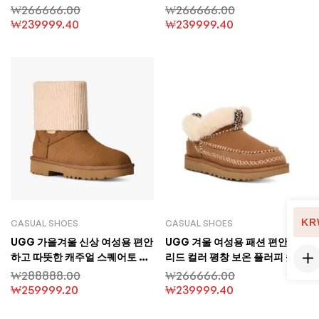
토우 캐주얼 슬립온 털신발
션 로우탑 캐주얼 슈즈 스타 착용
₩
266666.00
₩
266666.00
모델
₩
239999.40
₩
239999.40
KR
CASUAL SHOES
CASUAL SHOES
UGG 가을겨울 신상 여성용 편안
UGG 겨울 여성용 패션 편안 솔
하고 따뜻한 캐주얼 스퀘어토 롤
리드 컬러 평창 보온 플러피 숏 부
업 니트 숏컷 첼시 부츠
츠 슬립온 모피 슈즈
₩
288888.00
₩
266666.00
₩
259999.20
₩
239999.40