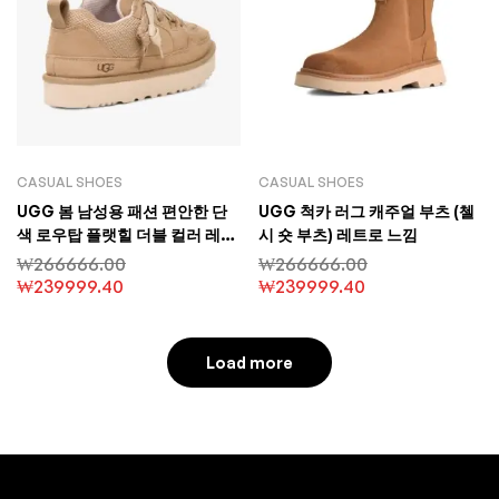
CASUAL SHOES
CASUAL SHOES
UGG 봄 남성용 패션 편안한 단
UGG 척카 러그 캐주얼 부츠 (첼
색 로우탑 플랫힐 더블 컬러 레이
시 숏 부츠) 레트로 느낌
스업 스트릿 스타일 캐주얼 슈즈
₩
266666.00
₩
266666.00
₩
239999.40
₩
239999.40
Load more