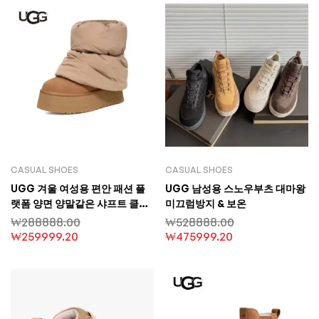
CASUAL SHOES
CASUAL SHOES
UGG 겨울 여성용 편안 패션 플
UGG 남성용 스노우부츠 대마왕
랫폼 양면 양말같은 샤프트 클래
미끄럼방지 & 보온
식 미니 캐주얼 숏 부츠 스노우 부
₩
288888.00
₩
528888.00
츠
₩
259999.20
₩
475999.20