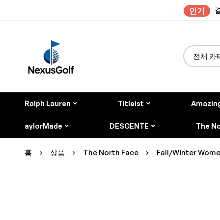
결
인기
Ralph Lauren
Titleist
Amazin
aylorMade
DESCENTE
The No
홈
상품
The North Face
Fall/Winter Wome