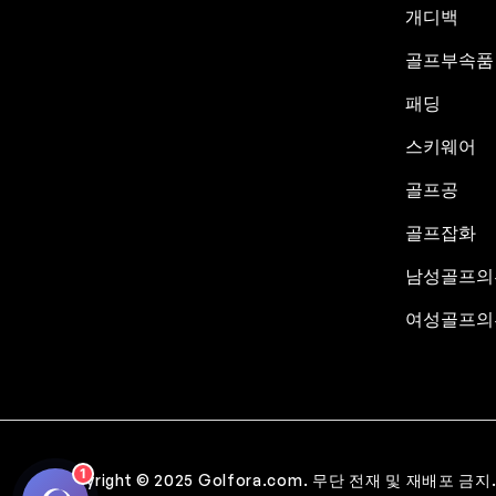
개디백
골프부속품
패딩
스키웨어
골프공
골프잡화
남성골프의
여성골프의
1
Copyright © 2025 Golfora.com. 무단 전재 및 재배포 금지