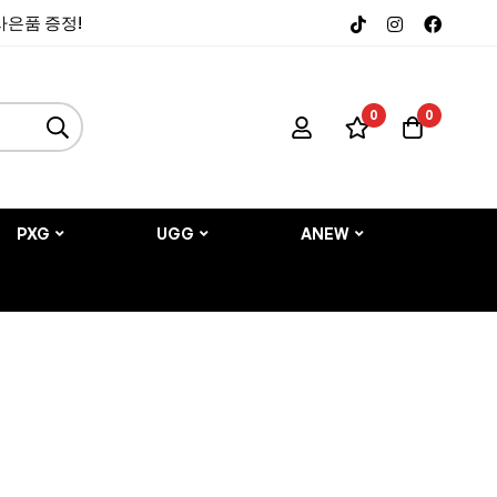
 사은품 증정!
0
0
PXG
UGG
ANEW