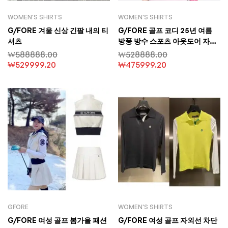
WOMEN'S SHIRTS
WOMEN'S SHIRTS
G/FORE 겨울 신상 긴팔 내의 티
G/FORE 골프 코디 25년 여름
셔츠
방풍 방수 스포츠 아웃도어 자외
선 차단 재킷 레인코트 여성용
₩
588888.00
₩
528888.00
₩
529999.20
₩
475999.20
GFORE
WOMEN'S SHIRTS
G/FORE 여성 골프 봄가을 패션
G/FORE 여성 골프 자외선 차단