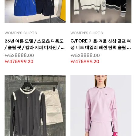
WOMEN'S SHIRTS
WOMEN'S SHIRTS
26년 여름 모델 / 스포츠 다용도
G/FORE 가을·겨울 신상 골프 여
/ 슬림 핏 / 칼라 지퍼 디자인 / 속
성 니트 데일리 패션 탄력 슬림 핏
건성 반바지형 점프수트
보온 기본 솔리드 컬러
₩
528888.00
₩
528888.00
₩
475999.20
₩
475999.20