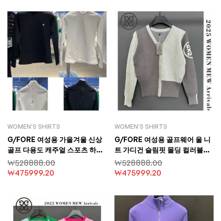
WOMEN'S SHIRTS
WOMEN'S SHIRTS
G/FORE 여성용 가을겨울 신상
G/FORE 여성용 골프웨어 울 니
골프 다용도 캐주얼 스포츠 하이
트 가디건 슬림핏 몰딩 컬러블록
넥 티셔츠 따뜻하고 편안한 상의
젊어보이는 롱슬리브 코트
₩
528888.00
₩
528888.00
₩
475999.20
₩
475999.20