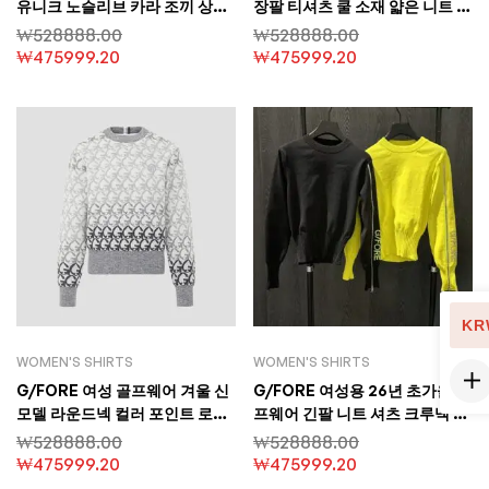
유니크 노슬리브 카라 조끼 상의
장팔 티셔츠 쿨 소재 얇은 니트 소
주름치마 세트 트렌디
매
₩
528888.00
₩
528888.00
₩
475999.20
₩
475999.20
KR
WOMEN'S SHIRTS
WOMEN'S SHIRTS
G/FORE 여성 골프웨어 겨울 신
G/FORE 여성용 26년 초가을 골
모델 라운드넥 컬러 포인트 로고
프웨어 긴팔 니트 셔츠 크루넥 풀
다양한 스타일 매치 가능한 우아
오버 스웨터 캐주얼 스포츠 상의
₩
528888.00
₩
528888.00
한 느낌 니트 긴팔 스웨터 그레이
₩
475999.20
₩
475999.20