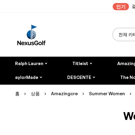
결
인기
Ralph Lauren
Titleist
Amazin
aylorMade
DESCENTE
The No
홈
상품
Amazingcre
Summer Women
Wo