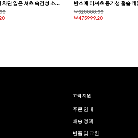
 차단 얇은 셔츠 속건성 소재
반소매 티셔츠 통기성 흡습 
기성
00
₩
528888.00
20
₩
475999.20
고객 지원
주문 안내
배송 정책
반품 및 교환