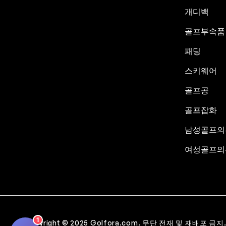
개디백
골프부속품
패딩
스키웨어
골프공
골프잡화
남성골프의
여성골프의
1
Copyright © 2025 Golfora.com. 무단 전재 및 재배포 금지