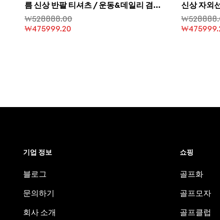
름 신상 반팔 티셔츠 / 운동&데일리 겸용,
신상 자외선
스타일리시하고 트렌디하며 통기성 좋고
캐주얼 통
₩
528888.00
₩
528888.
땀 흡수가 잘 됨
₩
475999.20
₩
475999.
기업 정보
쇼핑
블로그
골프화
문의하기
골프모자
회사 소개
골프클럽