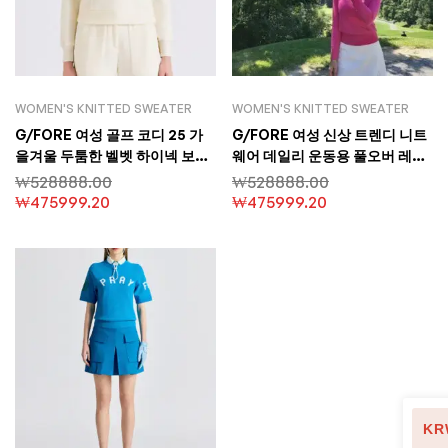
WOMEN'S KNITTED SWEATER
WOMEN'S KNITTED SWEATER
G/FORE 여성 골프 코디 25 가
G/FORE 여성 신상 트렌디 니트
을겨울 두툼한 벨벳 하이넥 보온
웨어 데일리 운동용 풀오버 레터
스포츠 맨투맨 상의
링 디자인 골프 니트 슬림 핏 고탄
₩
528888.00
₩
528888.00
력
₩
475999.20
₩
475999.20
KR