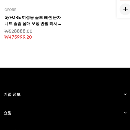
GFORE
G/FORE 여성용 골프 패션 문자
니트 슬림 몸매 보정 반팔 티셔츠
아웃도어 스포츠 상의
₩
528888.00
₩
475999.20
기업 정보
쇼핑