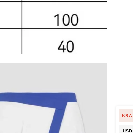
KRW
USD