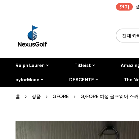
결
인기
Ralph Lauren
Titleist
Amazin
aylorMade
DESCENTE
The No
홈
상품
GFORE
G/FORE 여성 골프웨어 스