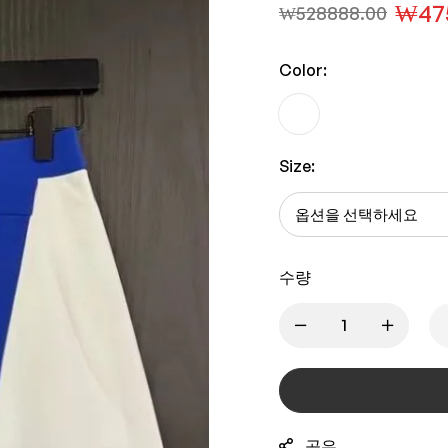
₩
47
₩
528888.00
Color:
Size:
수량
공유