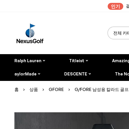
결
인기
Ralph Lauren
Titleist
Amazin
aylorMade
DESCENTE
The No
홈
상품
GFORE
G/FORE 남성용 칼라드 골