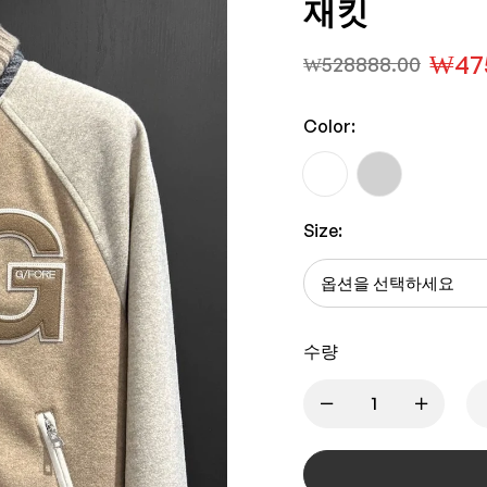
재킷
₩
47
₩
528888.00
Color:
Size:
수량