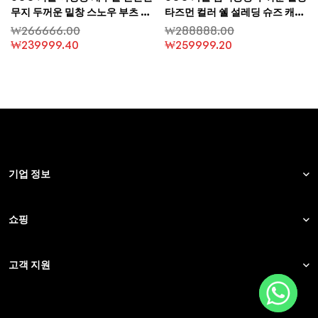
무지 두꺼운 밑창 스노우 부츠 벌
타즈먼 컬러 쉘 설레딩 슈즈 캐주
룬 스타일 첼시 숏 부츠
얼 슈즈
₩
266666.00
₩
288888.00
₩
239999.40
₩
259999.20
기업 정보
쇼핑
고객 지원