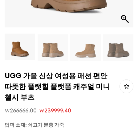
UGG 가을 신상 여성용 패션 편안
따뜻한 플랫힐 플랫폼 캐주얼 미니
첼시 부츠
₩
266666.00
₩
239999.40
업퍼 소재: 쇠고기 분층 가죽