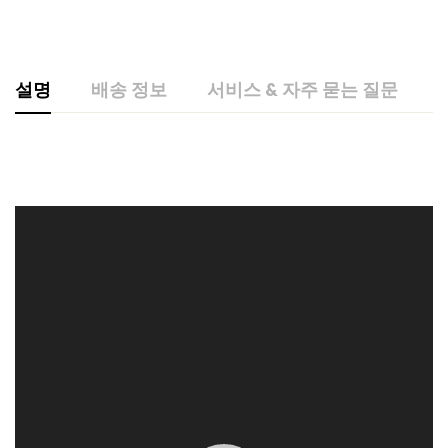
설명
배송 정보
서비스 & 자주 묻는 질문
동
영
상
플
레
이
어