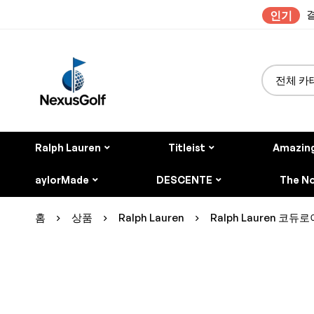
결
인기
Ralph Lauren
Titleist
Amazin
aylorMade
DESCENTE
The No
홈
상품
Ralph Lauren
Ralph Lauren