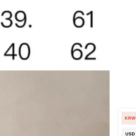
KRW
USD