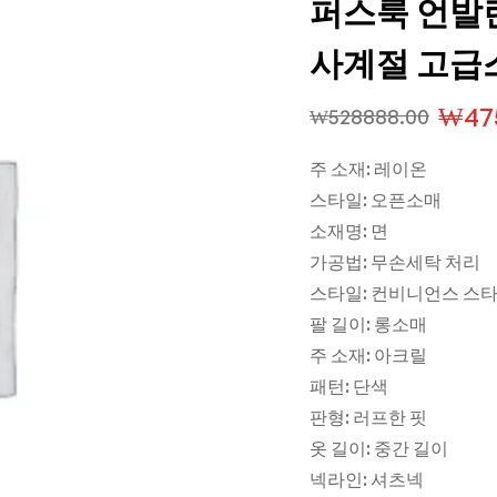
퍼스룩 언발
사계절 고급
₩
47
₩
528888.00
주 소재: 레이온
스타일: 오픈소매
소재명: 면
가공법: 무손세탁 처리
스타일: 컨비니언스 스
팔 길이: 롱소매
주 소재: 아크릴
패턴: 단색
판형: 러프한 핏
옷 길이: 중간 길이
넥라인: 셔츠넥