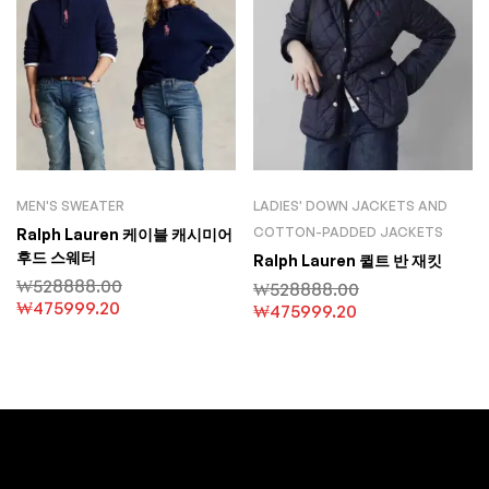
MEN'S SWEATER
LADIES' DOWN JACKETS AND
COTTON-PADDED JACKETS
Ralph Lauren 케이블 캐시미어
후드 스웨터
Ralph Lauren 퀼트 반 재킷
₩
528888.00
₩
528888.00
₩
475999.20
₩
475999.20