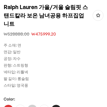
Ralph Lauren 가을/겨울 슬림핏 스
탠드칼라 보온 남녀공용 하프집업
니트
₩
528888.00
₩
475999.20
주 소재: 면
면감: 일반
공정: 자수
판형: 스트링형
넥타입: 리틀넥
팔 길이: 롱슬림
스타일: 영국풍
Color: