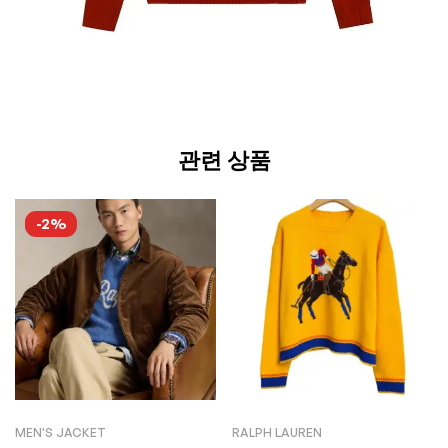
관련 상품
-2%
MEN'S JACKET
RALPH LAUREN