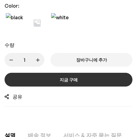
Color:
수량
장바구니에 추가
지금 구매
공유
설명
배송 정보
서비스 & 자주 묻는 질문