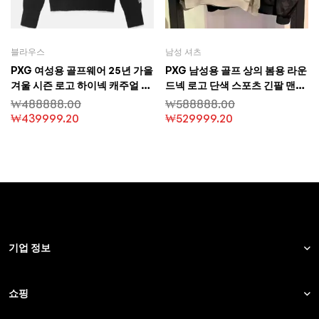
블라우스
남성 셔츠
PXG 여성용 골프웨어 25년 가을
PXG 남성용 골프 상의 봄용 라운
겨울 시즌 로고 하이넥 캐주얼 바
드넥 로고 단색 스포츠 긴팔 맨투
람막이 방한 보온 니트
맨
₩
488888.00
₩
588888.00
₩
439999.20
₩
529999.20
기업 정보
쇼핑