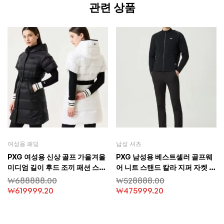
관련 상품
여성용 패딩
남성 셔츠
PXG 여성용 신상 골프 가을겨울
PXG 남성용 베스트셀러 골프웨
미디엄 길이 후드 조끼 패션 스포
어 니트 스탠드 칼라 지퍼 자켓 스
츠 보온 민소매 슬림핏 다운 재킷
포츠 골프 야구 스타일 상의 슬림
₩
688888.00
₩
528888.00
핏 다용도
₩
619999.20
₩
475999.20