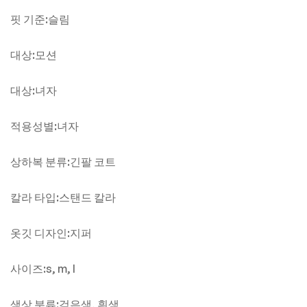
핏 기준:슬림
대상:모션
대상:녀자
적용성별:녀자
상하복 분류:긴팔 코트
칼라 타입:스탠드 칼라
옷깃 디자인:지퍼
사이즈:s, m, l
색상 분류:검은색, 흰색