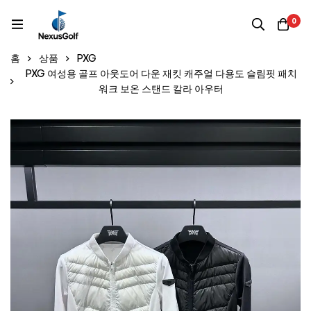
0
홈
상품
PXG
PXG 여성용 골프 아웃도어 다운 재킷 캐주얼 다용도 슬림핏 패치
워크 보온 스탠드 칼라 아우터