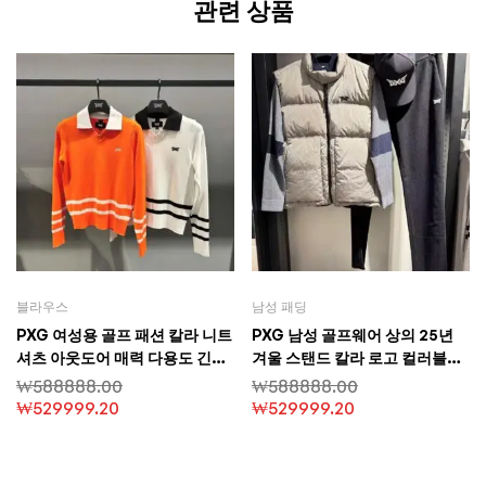
관련 상품
블라우스
남성 패딩
PXG 여성용 골프 패션 칼라 니트
PXG 남성 골프웨어 상의 25년
셔츠 아웃도어 매력 다용도 긴팔
겨울 스탠드 칼라 로고 컬러블록
상의 골프 경기복
보온 오리다운 조끼
₩
588888.00
₩
588888.00
₩
529999.20
₩
529999.20