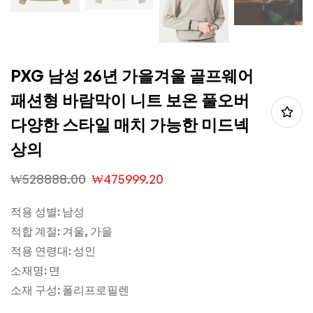
PXG 남성 26년 가을겨울 골프웨어
패션형 바람막이 니트 보온 풀오버
다양한 스타일 매치 가능한 미드넥
상의
₩
528888.00
₩
475999.20
적용 성별: 남성
적합 계절: 겨울, 가을
적용 연령대: 성인
소재명: 면
소재 구성: 폴리프로필렌