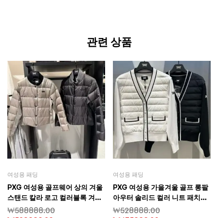
관련 상품
여성용 패딩
여성용 패딩
PXG 여성용 골프웨어 상의 겨울
PXG 여성용 가을겨울 골프 롱팔
스탠드 칼라 로고 컬러블록 겨드
아우터 솔리드 컬러 니트 패치워
랑이털 다운 스포츠 롱팔 아우터
크 보온 오리털 다운 카디건 슬림
₩
588888.00
₩
528888.00
핏 다용도 클래식 스타일