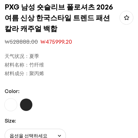
PXG 남성 숏슬리브 폴로셔츠 2026
여름 신상 한국스타일 트렌드 패션
칼라 캐주얼 백합
₩
528888.00
₩
475999.20
天气状况：夏季
材料名称：竹纤维
材料成分：聚丙烯
Color:
Size: