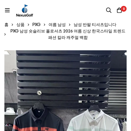
0
홈
상품
PXG
여름 남성
남성 반팔 티셔츠입니다
PXG 남성 숏슬리브 폴로셔츠 2026 여름 신상 한국스타일 트렌드
패션 칼라 캐주얼 백합