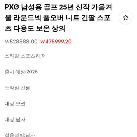
PXG 남성용 골프 25년 신작 가을겨
울 라운드넥 풀오버 니트 긴팔 스포
츠 다용도 보온 상의
₩
528888.00
₩
475999.20
스타일:스포츠 레저
출시 예정:2025
스타일:긴팔
대상:모션
대상:남자
적용성별:남자