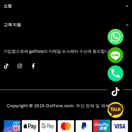
쇼핑
고객 지원
가입함으로써 golfora의 이메일 뉴스레터 수신에 동의합니다.
Copyright © 2025 Golfora.com. 무단 전재 및 재배포 금지.
1