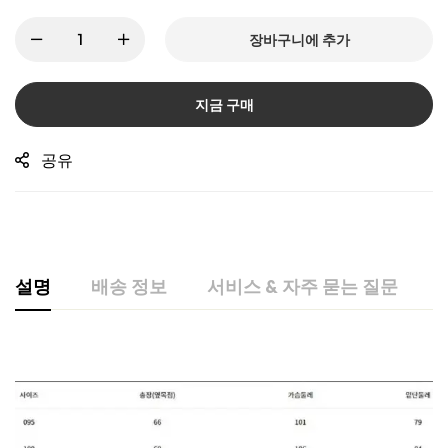
장바구니에 추가
지금 구매
공유
설명
배송 정보
서비스 & 자주 묻는 질문