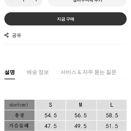
지금 구매
공유
설명
배송 정보
서비스 & 자주 묻는 질문