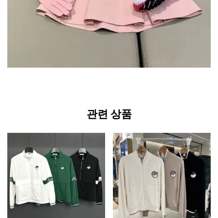
관련 상품