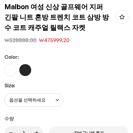
Malbon 여성 신상 골프웨어 지퍼
긴팔 니트 혼방 트렌치 코트 삼방 방
수 코트 캐주얼 릴랙스 자켓
₩
528888.00
₩
475999.20
Color:
Size:
수량
장바구니에 추가