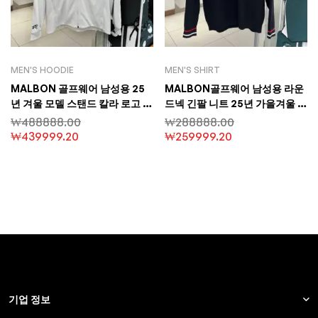
MEN'S HOODIE
MEN'S SHIRT
MALBON 골프웨어 남성용 25
MALBON골프웨어 남성용 라운
년 겨울 모델 스탠드 칼라 로고 패
드넥 긴팔 니트 25년 가을겨울 컬
치워크 다운 롱슬리브 자켓
렉션 캐주얼 스포츠 골프 저지
₩
488888.00
₩
288888.00
₩
439999.20
₩
259999.20
기업 정보