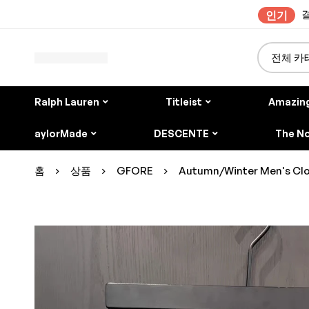
결
인기
Ralph Lauren
Titleist
Amazin
aylorMade
DESCENTE
The No
홈
상품
GFORE
Autumn/Winter Men's Clo