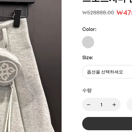
₩
47
₩
528888.00
Color:
Size:
수량