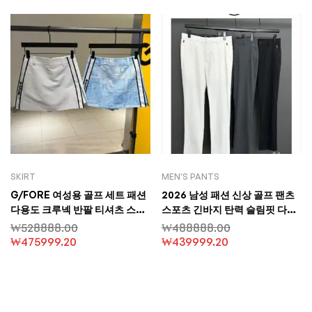
SKIRT
MEN'S PANTS
G/FORE 여성용 골프 세트 패션
2026 남성 패션 신상 골프 팬츠
다용도 크루넥 반팔 티셔츠 스포
스포츠 긴바지 탄력 슬림핏 다용
츠 편안함 슬림핏 하이웨이스트
도 남성 바지 스트레이트 컷
₩
528888.00
₩
488888.00
미니스커트
₩
475999.20
₩
439999.20