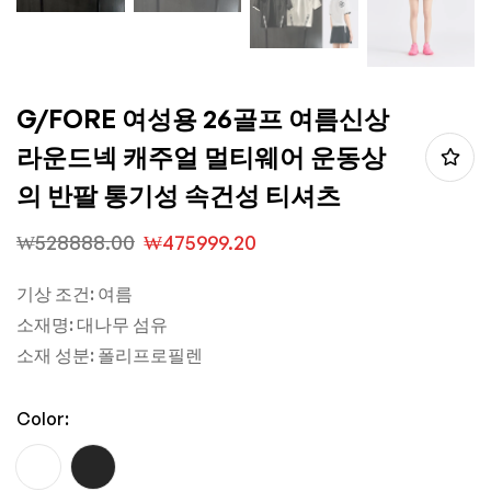
G/FORE 여성용 26골프 여름신상
라운드넥 캐주얼 멀티웨어 운동상
의 반팔 통기성 속건성 티셔츠
₩
528888.00
₩
475999.20
기상 조건: 여름
소재명: 대나무 섬유
소재 성분: 폴리프로필렌
Color: