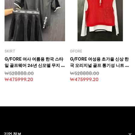
SKIRT
GFORE
G/FORE 여사 여름용 한국 스타
G/FORE 여성용 초가을 신상 한
일 골프웨어 26년 신모델 무지 5
국 오리지널 골프 통기성 니트 긴
부 반바지 아웃도어 스포츠 캐주
팔 레이어드 캐주얼 셔츠 야크원
₩
528888.00
₩
528888.00
얼 반바지
사 소재
₩
475999.20
₩
475999.20
기업 정보