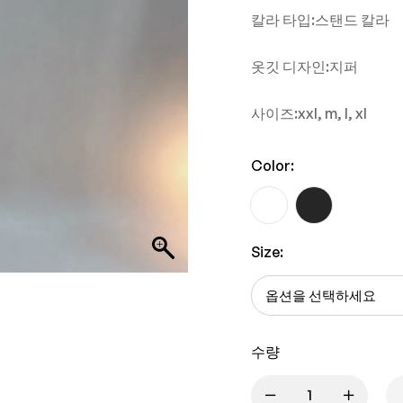
칼라 타입:스탠드 칼라
옷깃 디자인:지퍼
사이즈:xxl, m, l, xl
Color:
Size:
수량