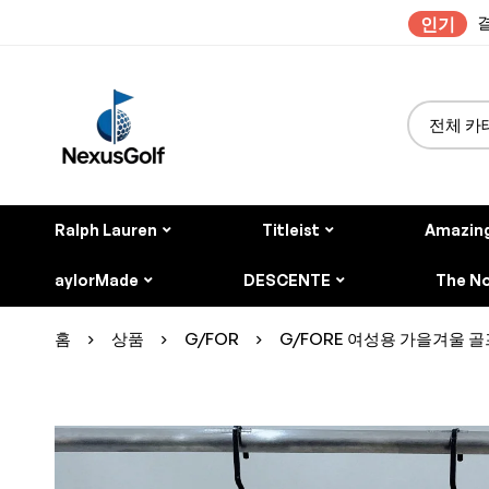
결
인기
Ralph Lauren
Titleist
Amazin
aylorMade
DESCENTE
The No
홈
상품
G/FOR
G/FORE 여성용 가을겨울 