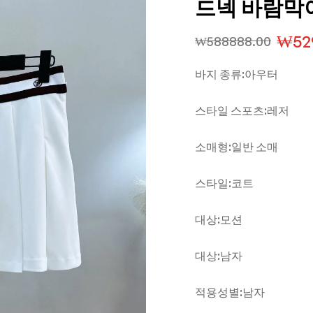
드넥 바람막
₩
52
₩
588888.00
바지 종류:아우터
스타일 스포츠:레저
소매형:일반 소매
스타일:코트
대상:모션
대상:남자
적용성별:남자