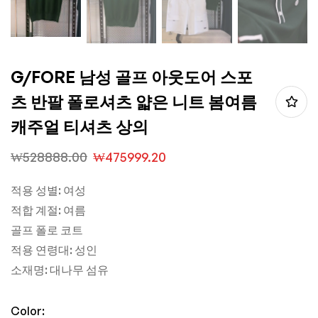
G/FORE 남성 골프 아웃도어 스포
츠 반팔 폴로셔츠 얇은 니트 봄여름
캐주얼 티셔츠 상의
₩
528888.00
₩
475999.20
적용 성별: 여성
적합 계절: 여름
골프 폴로 코트
적용 연령대: 성인
소재명: 대나무 섬유
Color: