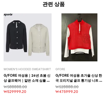
관련 상품
WOMEN'S HOODED SWEATSHIRT
GFORE
G/FORE 여성용｜26년 초봄 신
G/FORE 여성용 초가을 신상 한
상 골프웨어｜얇은 소재 심플 웨
국 오리지널 골프 통기성 니트 긴
이스트 조절 롱슬리브 후드 방풍
팔 레이어드 캐주얼 셔츠 야크원
₩
588888.00
₩
528888.00
재킷
사 소재
₩
529999.20
₩
475999.20