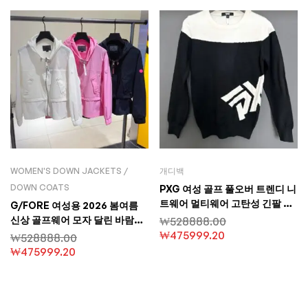
WOMEN'S DOWN JACKETS /
개디백
DOWN COATS
PXG 여성 골프 풀오버 트렌디 니
트웨어 멀티웨어 고탄성 긴팔 니
G/FORE 여성용 2026 봄여름
트티
신상 골프웨어 모자 달린 바람막
₩
528888.00
이 상의 지퍼 운동 재킷 속건성 아
₩
475999.20
₩
528888.00
우터
₩
475999.20