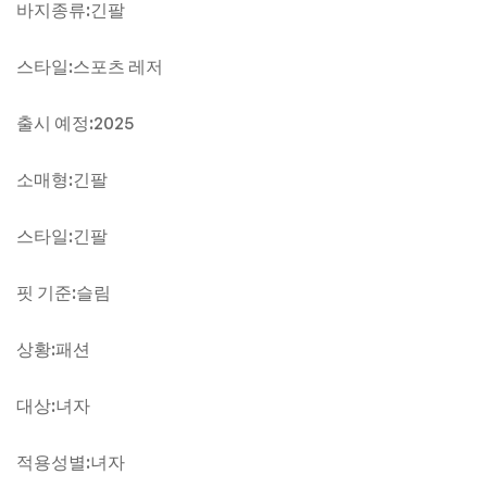
바지종류:긴팔
스타일:스포츠 레저
출시 예정:2025
소매형:긴팔
스타일:긴팔
핏 기준:슬림
상황:패션
대상:녀자
적용성별:녀자