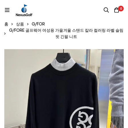
0
홈
상품
G/FOR
G/FORE 골프웨어 여성용 가을겨울 스탠드 칼라 컬러링 라벨 슬림
핏 긴팔 니트