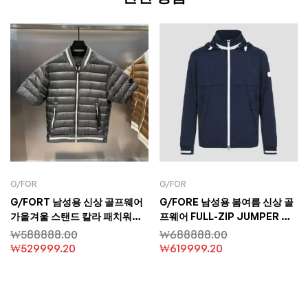
G/FOR
G/FOR
G/FORT 남성용 신상 골프웨어
G/FORE 남성용 봄여름 신상 골
가을겨울 스탠드 칼라 패치워크
프웨어 FULL-ZIP JUMPER 재
반팔 다운 재킷 스포츠 다용도 보
킷 코트
₩
588888.00
₩
688888.00
온 아우터
₩
529999.20
₩
619999.20