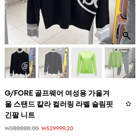
G/FORE 골프웨어 여성용 가을겨
울 스탠드 칼라 컬러링 라벨 슬림핏
긴팔 니트
₩
588888.00
₩
529999.20