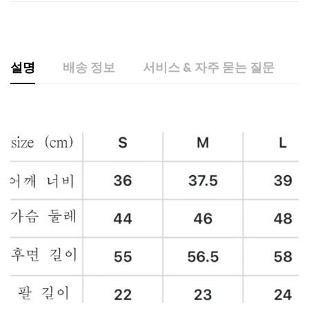
설명
배송 정보
서비스 & 자주 묻는 질문