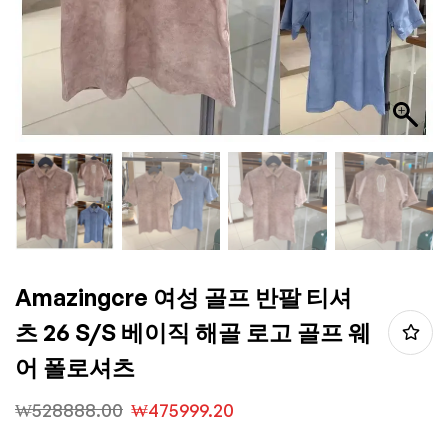
Amazingcre 여성 골프 반팔 티셔
츠 26 S/S 베이직 해골 로고 골프 웨
어 폴로셔츠
₩
528888.00
₩
475999.20