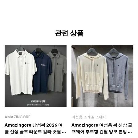
관련 상품
AMAZINGCRE
여성용 뜨개질 스웨터
Amazingcre 남성복 2026 여
Amazingcre 여성용 봄 신상 골
름 신상 골프 라운드 칼라 숏팔 고
프웨어 후드형 긴팔 양모 혼방 니
급 패션 캐주얼 아웃도어 스포츠
트 상의 캐주얼 부드러운 스웨터