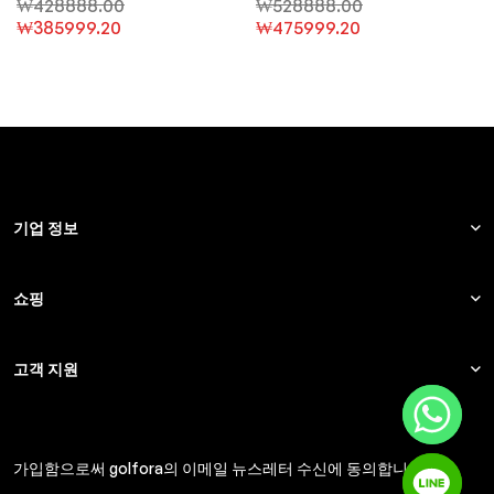
₩
428888.00
₩
528888.00
웨어
₩
385999.20
₩
475999.20
기업 정보
쇼핑
고객 지원
가입함으로써 golfora의 이메일 뉴스레터 수신에 동의합니다.