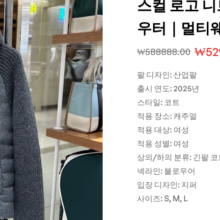
스컬 로고 니
우터｜멀티웨
₩
52
₩
588888.00
팔 디자인: 산업팔
출시 연도: 2025년
스타일: 코트
적용 장소: 캐주얼
적용 대상: 여성
적용 성별: 여성
상의/하의 분류: 긴팔 코
넥라인: 블로우어
입장 디자인: 지퍼
사이즈: S, M, L