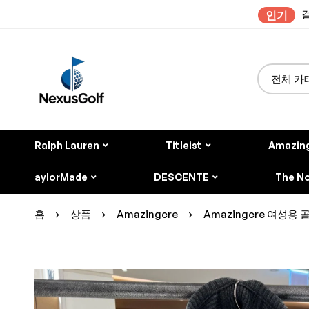
결
인기
Ralph Lauren
Titleist
Amazin
aylorMade
DESCENTE
The No
홈
상품
Amazingcre
Amazingcre 여성