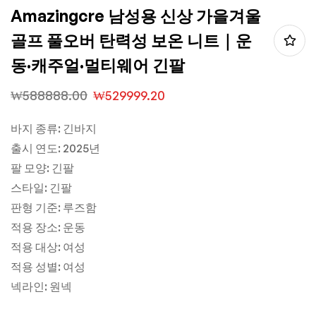
Amazingcre 남성용 신상 가을겨울
골프 풀오버 탄력성 보온 니트｜운
동·캐주얼·멀티웨어 긴팔
₩
588888.00
₩
529999.20
바지 종류: 긴바지
출시 연도: 2025년
팔 모양: 긴팔
스타일: 긴팔
판형 기준: 루즈함
적용 장소: 운동
적용 대상: 여성
적용 성별: 여성
넥라인: 원넥