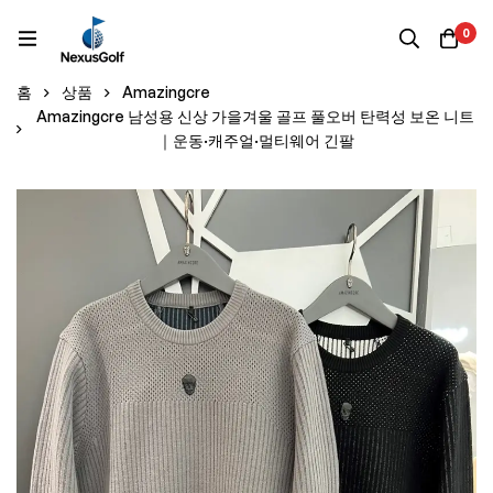
0
홈
상품
Amazingcre
Amazingcre 남성용 신상 가을겨울 골프 풀오버 탄력성 보온 니트
｜운동·캐주얼·멀티웨어 긴팔