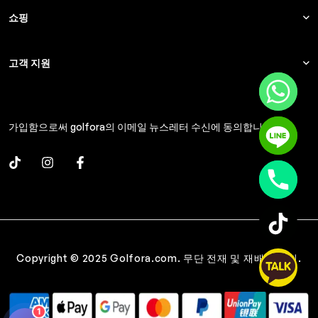
쇼핑
고객 지원
가입함으로써 golfora의 이메일 뉴스레터 수신에 동의합니다.
Copyright © 2025 Golfora.com. 무단 전재 및 재배포 금지.
1