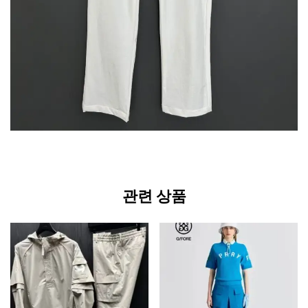
관련 상품