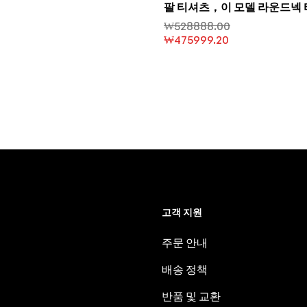
팔 티셔츠，이 모델 라운드넥 
드러운 저지 니트 원단을 사용
₩
528888.00
₩
475999.20
고객 지원
주문 안내
배송 정책
반품 및 교환