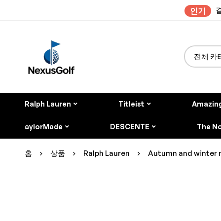
결
인기
Ralph Lauren
Titleist
Amazin
aylorMade
DESCENTE
The No
홈
상품
Ralph Lauren
Autumn and winter 