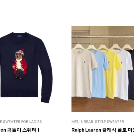
E SWEATER FOR LADIES
MEN'S BEAR-STYLE SWEATER
uren 곰돌이 스웨터 1
Ralph Lauren 클래식 폴로 