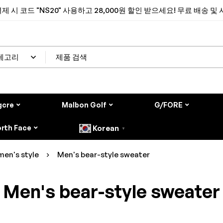
제 시 코드 "NS20" 사용하고 28,000원 할인 받으세요! 무료 배송 및
gcre
Malbon Golf
G/FORE
rth Face
Korean
▼
men's style
Men's bear-style sweater
Men's bear-style sweater