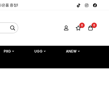
 사은품 증정!
0
0
PXG
UGG
ANEW