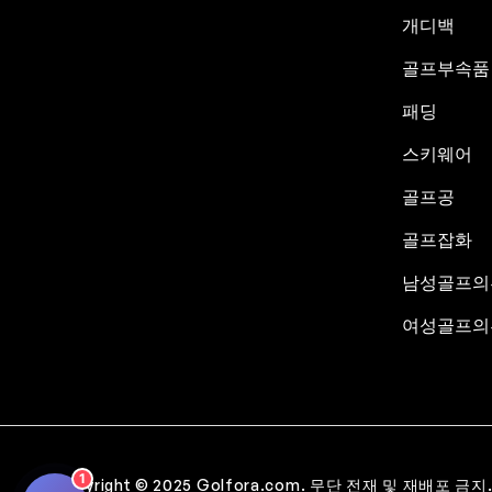
개디백
골프부속품
패딩
스키웨어
골프공
골프잡화
남성골프의
여성골프의
1
Copyright © 2025 Golfora.com. 무단 전재 및 재배포 금지