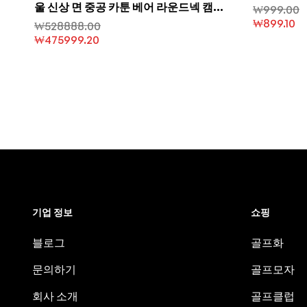
울 신상 면 중공 카툰 베어 라운드넥 캠퍼
₩
999.00
스 스타일 동안 효과 다용도 매치 여성용
₩
899.10
₩
528888.00
니트
₩
475999.20
기업 정보
쇼핑
블로그
골프화
문의하기
골프모자
회사 소개
골프클럽