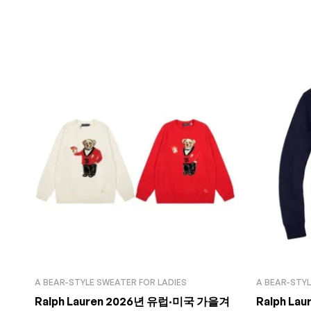
A BEAR-STYLE SWEATER FOR LADIES
A BEAR-STYL
Ralph Lauren 2026년 유럽·미국 가을겨
Ralph La