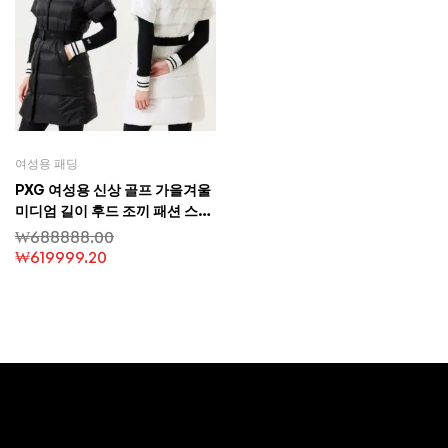
여성용 패딩
PXG 여성용 신상 골프 가을겨울
미디엄 길이 후드 조끼 패션 스포
츠 보온 민소매 슬림핏 다운 재킷
₩
688888.00
₩
619999.20