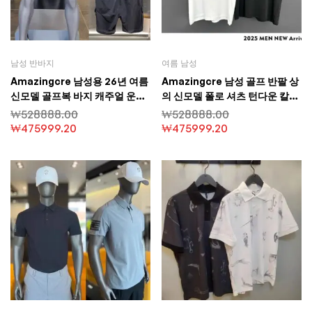
남성 반바지
여름 남성
Amazingcre 남성용 26년 여름
Amazingcre 남성 골프 반팔 상
신모델 골프복 바지 캐주얼 운동
의 신모델 폴로 셔츠 턴다운 칼라
야외용 통기성 얇은 소재 신축성
통기성 편안한 흡한 만능 티셔츠
₩
528888.00
₩
528888.00
숏팬츠
₩
475999.20
₩
475999.20