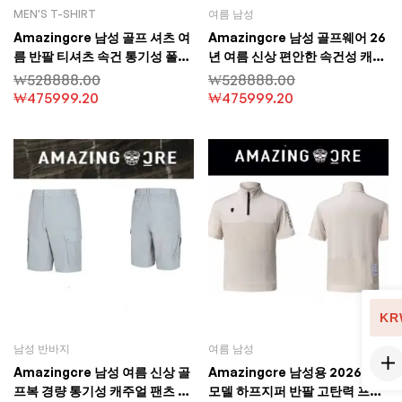
MEN'S T-SHIRT
여름 남성
Amazingcre 남성 골프 셔츠 여
Amazingcre 남성 골프웨어 26
름 반팔 티셔츠 속건 통기성 폴로
년 여름 신상 편안한 속건성 캐주
셔츠
얼 칼라 자외선차단 프린트 반팔
₩
528888.00
₩
528888.00
아웃도어웨어
₩
475999.20
₩
475999.20
KR
남성 반바지
여름 남성
Amazingcre 남성 여름 신상 골
Amazingcre 남성용 2026 신
프복 경량 통기성 캐주얼 팬츠 허
모델 하프지퍼 반팔 고탄력 프로