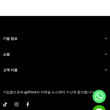
기업 정보
쇼핑
고객 지원
가입함으로써 golfora의 이메일 뉴스레터 수신에 동의합니다.