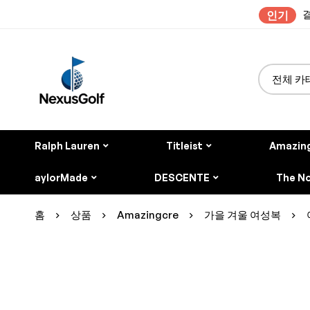
결
인기
Ralph Lauren
Titleist
Amazin
aylorMade
DESCENTE
The No
홈
상품
Amazingcre
가을 겨울 여성복