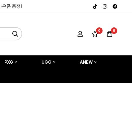
 사은품 증정!
0
0
PXG
UGG
ANEW