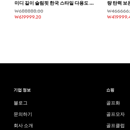
미디 길이 슬림핏 한국 스타일 다용도 캐
량 탄력 보
주얼 트렌치 코트
₩
688888.00
₩
466666
₩
619999.20
₩
419999.
기업 정보
쇼핑
블로그
골프화
문의하기
골프모자
회사 소개
골프클럽