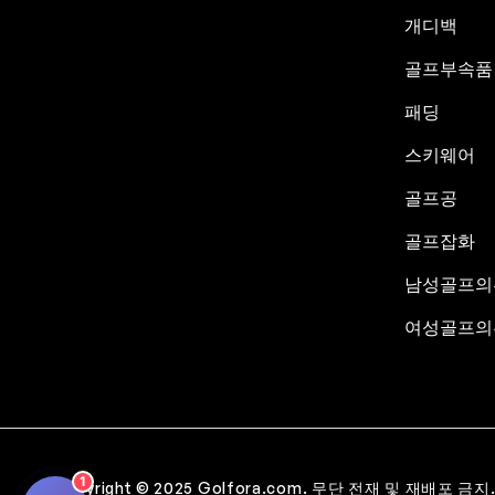
개디백
골프부속품
패딩
스키웨어
골프공
골프잡화
남성골프의
여성골프의
1
Copyright © 2025 Golfora.com. 무단 전재 및 재배포 금지