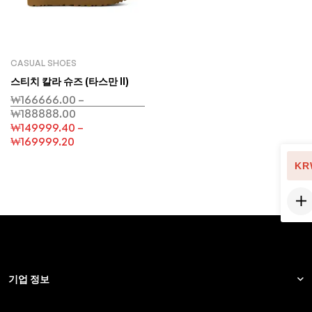
CASUAL SHOES
스티치 칼라 슈즈 (타스만 II)
₩
166666.00
–
₩
188888.00
₩
149999.40
–
₩
169999.20
KR
기업 정보