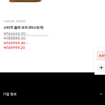
CASUAL SHOES
스티치 칼라 슈즈 (타스만 II)
₩
166666.00
–
₩
188888.00
₩
149999.40
–
₩
169999.20
KR
기업 정보